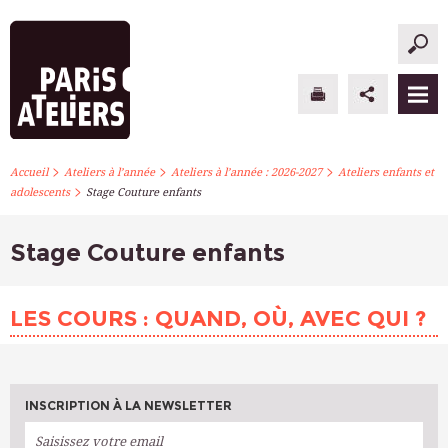
>
>
>
PARIS ATELIERS
Accueil
Ateliers à l’année
Ateliers à l’année : 2026-2027
Ateliers enfants et
>
adolescents
Stage Couture enfants
ACTUALITÉS
Stage Couture enfants
ATELIERS À L’ANNÉE
STAGES PONCTUELS
LES COURS : QUAND, OÙ, AVEC QUI ?
INFOS PRATIQUES
S’INSCRIRE
INSCRIPTION À LA NEWSLETTER