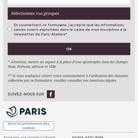
Sélectionnez vos groupes
En soumettant ce formulaire, j’accepte que les informations
saisies soient exploitées dans le cadre de mon inscription à la
newsletter de Paris-Ateliers
*
VOS PRÉFÉRENCES
OK
Métiers D'art
Arts Plastiques
* Attention, mettre un espace à la place d’une apostrophe dans les champs
Nom, Prénom, adresse et Ville
Arts Du Texte
** Si vous souhaitez retirer votre consentement à l’utilisation des données
Arts Numériques
collectées par ce formulaire, veuillez consulter nos mentions légales
Stages Ponctuels
Ateliers À L'année
SUIVEZ-NOUS SUR
OK
Gérer les préférences des
cookies
Avantages aux inscrits (culturel)
PARIS ATELIERS