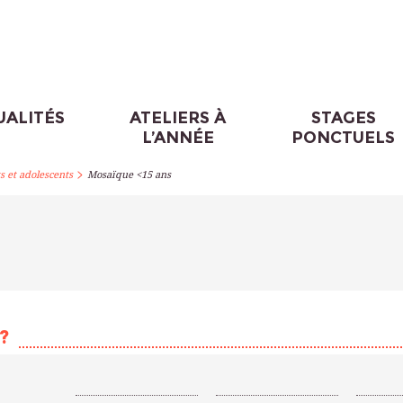
UALITÉS
ATELIERS À
STAGES
L’ANNÉE
PONCTUELS
>
s et adolescents
Mosaïque <15 ans
?