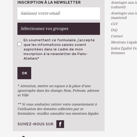
INSCRIPTION À LA NEWSLETTER
Avantages aux in
(culturel)
Avantages aux in
(matériel)
CGV
Sélectionnez vos groupes
FAQ
Contact
En soumettant ce formulaire, j’accepte
Mentions Légale
que les informations saisies soient
Index Égalité F
exploitées dans le cadre de mon
Hommes
inscription à la newsletter de Paris-
Ateliers
*
VOS PRÉFÉRENCES
OK
Métiers D'art
Arts Plastiques
* Attention, mettre un espace à la place d’une
Arts Du Texte
apostrophe dans les champs Nom, Prénom, adresse
et Ville
Arts Numériques
** Si vous souhaitez retirer votre consentement à
Stages Ponctuels
l’utilisation des données collectées par ce
formulaire, veuillez consulter nos mentions légales
Ateliers À L'année
SUIVEZ-NOUS SUR
OK