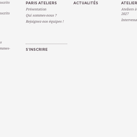
scrits
PARIS ATELIERS
ACTUALITÉS
ATELIER
Présentation
Ateliers à
scrits
2027
Qui sommes-nous ?
Intervena
Rejoignez-nos équipes !
s
emmes-
S’INSCRIRE