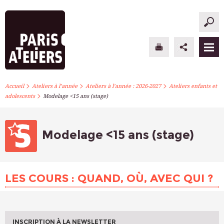
>
>
>
PARIS ATELIERS
Accueil
Ateliers à l’année
Ateliers à l’année : 2026-2027
Ateliers enfants et
>
adolescents
Modelage <15 ans (stage)
ACTUALITÉS
ATELIERS À L’ANNÉE
Modelage <15 ans (stage)
STAGES PONCTUELS
LES COURS : QUAND, OÙ, AVEC QUI ?
INFOS PRATIQUES
S’INSCRIRE
INSCRIPTION À LA NEWSLETTER