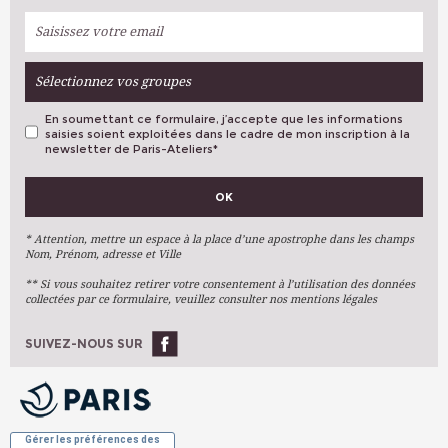
Sélectionnez vos groupes
En soumettant ce formulaire, j’accepte que les informations
saisies soient exploitées dans le cadre de mon inscription à la
newsletter de Paris-Ateliers
*
VOS PRÉFÉRENCES
OK
Métiers D'art
Arts Plastiques
* Attention, mettre un espace à la place d’une apostrophe dans les champs
Nom, Prénom, adresse et Ville
Arts Du Texte
** Si vous souhaitez retirer votre consentement à l’utilisation des données
Arts Numériques
collectées par ce formulaire, veuillez consulter nos mentions légales
Stages Ponctuels
Ateliers À L'année
SUIVEZ-NOUS SUR
OK
Gérer les préférences des