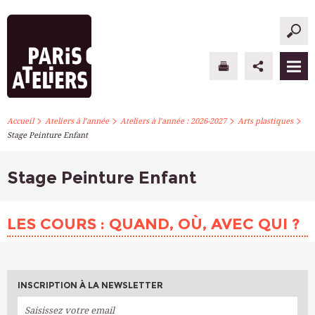
>
>
>
>
PARIS ATELIERS
Accueil
Ateliers à l’année
Ateliers à l’année : 2026-2027
Arts plastiques
Stage Peinture Enfant
ACTUALITÉS
Stage Peinture Enfant
ATELIERS À L’ANNÉE
STAGES PONCTUELS
LES COURS : QUAND, OÙ, AVEC QUI ?
INFOS PRATIQUES
S’INSCRIRE
INSCRIPTION À LA NEWSLETTER