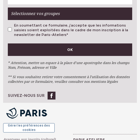
Sélectionnez vos groupes
En soumettant ce formulaire, j’accepte que les informations
saisies soient exploitées dans le cadre de mon inscription à la
newsletter de Paris-Ateliers
*
VOS PRÉFÉRENCES
OK
Métiers D'art
Arts Plastiques
* Attention, mettre un espace à la place d’une apostrophe dans les champs
Nom, Prénom, adresse et Ville
Arts Du Texte
** Si vous souhaitez retirer votre consentement à l’utilisation des données
Arts Numériques
collectées par ce formulaire, veuillez consulter nos mentions légales
Stages Ponctuels
Ateliers À L'année
SUIVEZ-NOUS SUR
OK
Gérer les préférences des
cookies
Avantages aux inscrits (culturel)
PARIS ATELIERS