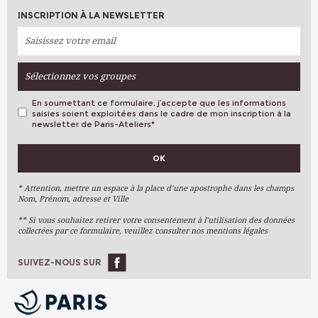
INSCRIPTION À LA NEWSLETTER
Sélectionnez vos groupes
En soumettant ce formulaire, j’accepte que les informations
saisies soient exploitées dans le cadre de mon inscription à la
newsletter de Paris-Ateliers
*
VOS PRÉFÉRENCES
OK
Métiers D'art
Arts Plastiques
* Attention, mettre un espace à la place d’une apostrophe dans les champs
Nom, Prénom, adresse et Ville
Arts Du Texte
** Si vous souhaitez retirer votre consentement à l’utilisation des données
Arts Numériques
collectées par ce formulaire, veuillez consulter nos mentions légales
Stages Ponctuels
Ateliers À L'année
SUIVEZ-NOUS SUR
OK