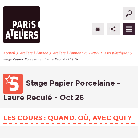
>
>
>
>
PARIS ATELIERS
Accueil
Ateliers à l’année
Ateliers à l’année : 2026-2027
Arts plastiques
Stage Papier Porcelaine - Laure Reculé - Oct 26
ACTUALITÉS
ATELIERS À L’ANNÉE
Stage Papier Porcelaine -
STAGES PONCTUELS
Laure Reculé - Oct 26
INFOS PRATIQUES
LES COURS : QUAND, OÙ, AVEC QUI ?
S’INSCRIRE