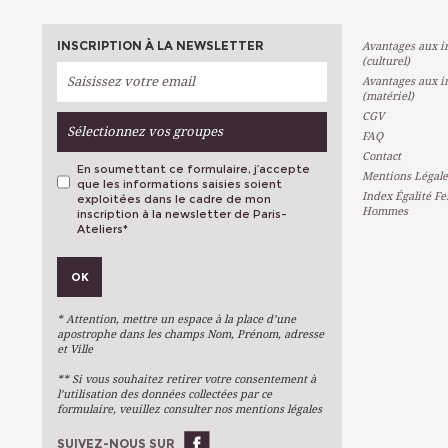
INSCRIPTION À LA NEWSLETTER
Avantages aux in
(culturel)
Avantages aux in
(matériel)
CGV
Sélectionnez vos groupes
FAQ
Contact
En soumettant ce formulaire, j’accepte
Mentions Légale
que les informations saisies soient
Index Égalité F
exploitées dans le cadre de mon
Hommes
inscription à la newsletter de Paris-
Ateliers
*
VOS PRÉFÉRENCES
OK
Métiers D'art
Arts Plastiques
* Attention, mettre un espace à la place d’une
Arts Du Texte
apostrophe dans les champs Nom, Prénom, adresse
et Ville
Arts Numériques
** Si vous souhaitez retirer votre consentement à
Stages Ponctuels
l’utilisation des données collectées par ce
formulaire, veuillez consulter nos mentions légales
Ateliers À L'année
SUIVEZ-NOUS SUR