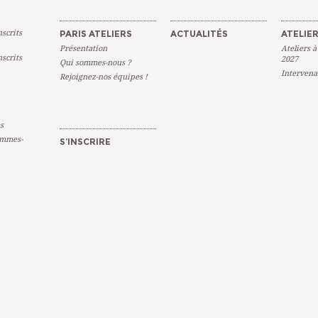
scrits
PARIS ATELIERS
ACTUALITÉS
ATELIER
Présentation
Ateliers à
scrits
2027
Qui sommes-nous ?
Intervena
Rejoignez-nos équipes !
s
emmes-
S’INSCRIRE