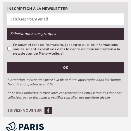
INSCRIPTION À LA NEWSLETTER
Sélectionnez vos groupes
En soumettant ce formulaire, j’accepte que les informations
saisies soient exploitées dans le cadre de mon inscription à la
newsletter de Paris-Ateliers
*
VOS PRÉFÉRENCES
OK
Métiers D'art
Arts Plastiques
* Attention, mettre un espace à la place d’une apostrophe dans les champs
Nom, Prénom, adresse et Ville
Arts Du Texte
** Si vous souhaitez retirer votre consentement à l’utilisation des données
Arts Numériques
collectées par ce formulaire, veuillez consulter nos mentions légales
Stages Ponctuels
Ateliers À L'année
SUIVEZ-NOUS SUR
OK