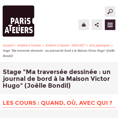
>
>
>
>
PARIS ATELIERS
Accueil
Ateliers à l’année
Ateliers à l’année : 2026-2027
Arts plastiques
Stage "Ma traversée dessinée : un journal de bord à la Maison Victor Hugo" (Joëlle
Bondil)
ACTUALITÉS
ATELIERS À L’ANNÉE
Stage "Ma traversée dessinée : un
journal de bord à la Maison Victor
STAGES PONCTUELS
Hugo" (Joëlle Bondil)
INFOS PRATIQUES
LES COURS : QUAND, OÙ, AVEC QUI ?
S’INSCRIRE