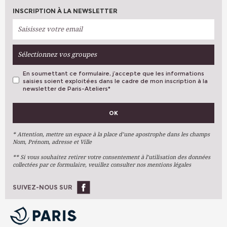
INSCRIPTION À LA NEWSLETTER
Sélectionnez vos groupes
En soumettant ce formulaire, j’accepte que les informations
saisies soient exploitées dans le cadre de mon inscription à la
newsletter de Paris-Ateliers
*
VOS PRÉFÉRENCES
OK
Métiers D'art
Arts Plastiques
* Attention, mettre un espace à la place d’une apostrophe dans les champs
Nom, Prénom, adresse et Ville
Arts Du Texte
** Si vous souhaitez retirer votre consentement à l’utilisation des données
Arts Numériques
collectées par ce formulaire, veuillez consulter nos mentions légales
Stages Ponctuels
Ateliers À L'année
SUIVEZ-NOUS SUR
OK