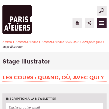
>
>
>
>
PARIS ATELIERS
Accueil
Ateliers à l’année
Ateliers à l’année : 2026-2027
Arts plastiques
Stage Illustrator
ACTUALITÉS
Stage Illustrator
ATELIERS À L’ANNÉE
STAGES PONCTUELS
LES COURS : QUAND, OÙ, AVEC QUI ?
INFOS PRATIQUES
S’INSCRIRE
INSCRIPTION À LA NEWSLETTER