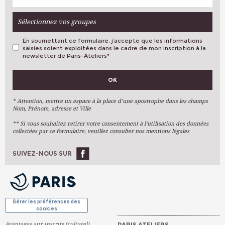
Sélectionnez vos groupes
En soumettant ce formulaire, j’accepte que les informations
saisies soient exploitées dans le cadre de mon inscription à la
newsletter de Paris-Ateliers
*
VOS PRÉFÉRENCES
OK
Métiers D'art
Arts Plastiques
* Attention, mettre un espace à la place d’une apostrophe dans les champs
Nom, Prénom, adresse et Ville
Arts Du Texte
** Si vous souhaitez retirer votre consentement à l’utilisation des données
Arts Numériques
collectées par ce formulaire, veuillez consulter nos mentions légales
Stages Ponctuels
Ateliers À L'année
SUIVEZ-NOUS SUR
OK
Gérer les préférences des
cookies
Avantages aux inscrits (culturel)
PARIS ATELIERS