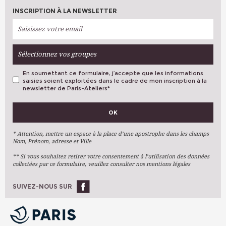
INSCRIPTION À LA NEWSLETTER
Sélectionnez vos groupes
En soumettant ce formulaire, j’accepte que les informations
saisies soient exploitées dans le cadre de mon inscription à la
newsletter de Paris-Ateliers
*
VOS PRÉFÉRENCES
OK
Métiers D'art
Arts Plastiques
* Attention, mettre un espace à la place d’une apostrophe dans les champs
Nom, Prénom, adresse et Ville
Arts Du Texte
** Si vous souhaitez retirer votre consentement à l’utilisation des données
Arts Numériques
collectées par ce formulaire, veuillez consulter nos mentions légales
Stages Ponctuels
Ateliers À L'année
SUIVEZ-NOUS SUR
OK