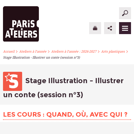
>
>
>
>
PARIS ATELIERS
Accueil
Ateliers à l’année
Ateliers à l’année : 2026-2027
Arts plastiques
Stage Illustration - Illustrer un conte (session n°3)
ACTUALITÉS
ATELIERS À L’ANNÉE
Stage Illustration - Illustrer
STAGES PONCTUELS
un conte (session n°3)
INFOS PRATIQUES
LES COURS : QUAND, OÙ, AVEC QUI ?
S’INSCRIRE