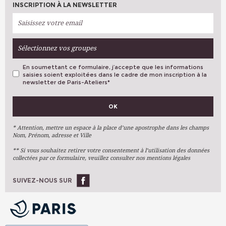
INSCRIPTION À LA NEWSLETTER
Sélectionnez vos groupes
En soumettant ce formulaire, j’accepte que les informations
saisies soient exploitées dans le cadre de mon inscription à la
newsletter de Paris-Ateliers
*
VOS PRÉFÉRENCES
OK
Métiers D'art
Arts Plastiques
* Attention, mettre un espace à la place d’une apostrophe dans les champs
Nom, Prénom, adresse et Ville
Arts Du Texte
** Si vous souhaitez retirer votre consentement à l’utilisation des données
Arts Numériques
collectées par ce formulaire, veuillez consulter nos mentions légales
Stages Ponctuels
Ateliers À L'année
SUIVEZ-NOUS SUR
OK