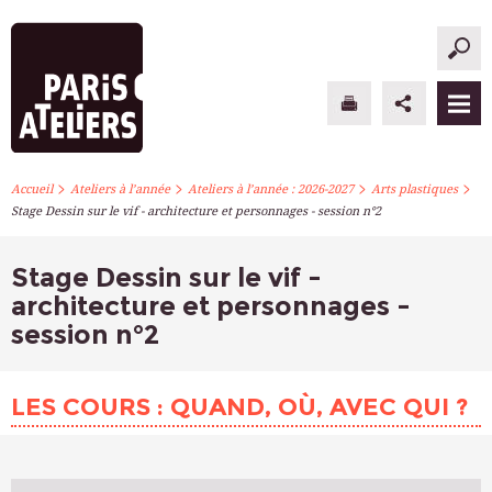
>
>
>
>
PARIS ATELIERS
Accueil
Ateliers à l’année
Ateliers à l’année : 2026-2027
Arts plastiques
Stage Dessin sur le vif - architecture et personnages - session n°2
ACTUALITÉS
Stage Dessin sur le vif -
ATELIERS À L’ANNÉE
architecture et personnages -
session n°2
STAGES PONCTUELS
INFOS PRATIQUES
LES COURS : QUAND, OÙ, AVEC QUI ?
S’INSCRIRE