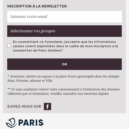
INSCRIPTION À LA NEWSLETTER
Sélectionnez vos groupes
En soumettant ce formulaire, j’accepte que les informations
saisies soient exploitées dans le cadre de mon inscription à la
newsletter de Paris-Ateliers
*
VOS PRÉFÉRENCES
OK
Métiers D'art
Arts Plastiques
* Attention, mettre un espace à la place d’une apostrophe dans les champs
Nom, Prénom, adresse et Ville
Arts Du Texte
** Si vous souhaitez retirer votre consentement à l’utilisation des données
Arts Numériques
collectées par ce formulaire, veuillez consulter nos mentions légales
Stages Ponctuels
Ateliers À L'année
SUIVEZ-NOUS SUR
OK