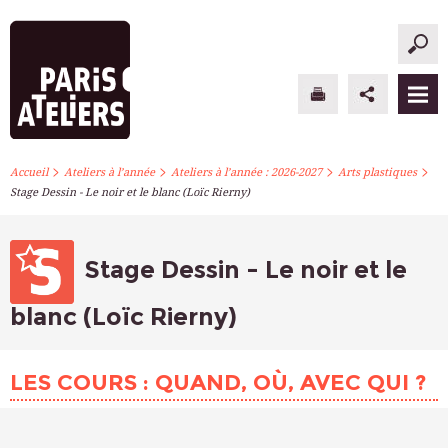
>
>
>
>
PARIS ATELIERS
Accueil
Ateliers à l’année
Ateliers à l’année : 2026-2027
Arts plastiques
Stage Dessin - Le noir et le blanc (Loïc Rierny)
ACTUALITÉS
ATELIERS À L’ANNÉE
Stage Dessin - Le noir et le
STAGES PONCTUELS
blanc (Loïc Rierny)
INFOS PRATIQUES
LES COURS : QUAND, OÙ, AVEC QUI ?
S’INSCRIRE