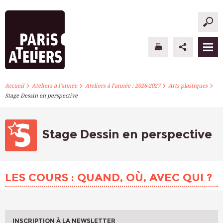
>
>
>
>
PARIS ATELIERS
Accueil
Ateliers à l’année
Ateliers à l’année : 2026-2027
Arts plastiques
Stage Dessin en perspective
ACTUALITÉS
ATELIERS À L’ANNÉE
Stage Dessin en perspective
STAGES PONCTUELS
LES COURS : QUAND, OÙ, AVEC QUI ?
INFOS PRATIQUES
S’INSCRIRE
INSCRIPTION À LA NEWSLETTER