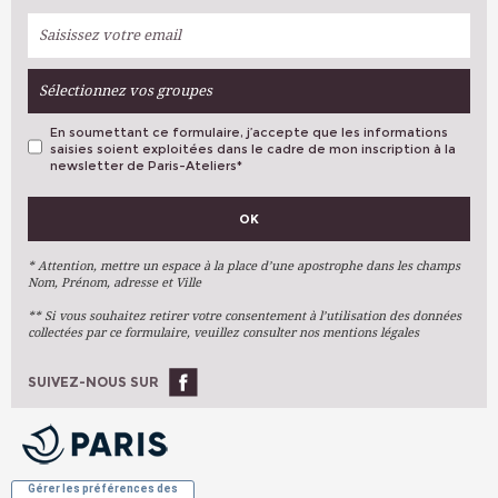
Sélectionnez vos groupes
En soumettant ce formulaire, j’accepte que les informations
saisies soient exploitées dans le cadre de mon inscription à la
newsletter de Paris-Ateliers
*
VOS PRÉFÉRENCES
OK
Métiers D'art
Arts Plastiques
* Attention, mettre un espace à la place d’une apostrophe dans les champs
Nom, Prénom, adresse et Ville
Arts Du Texte
** Si vous souhaitez retirer votre consentement à l’utilisation des données
Arts Numériques
collectées par ce formulaire, veuillez consulter nos mentions légales
Stages Ponctuels
Ateliers À L'année
SUIVEZ-NOUS SUR
OK
Gérer les préférences des