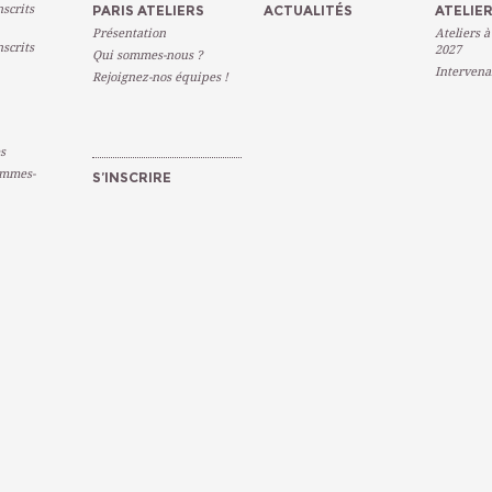
scrits
PARIS ATELIERS
ACTUALITÉS
ATELIER
Présentation
Ateliers à
scrits
2027
Qui sommes-nous ?
Intervena
Rejoignez-nos équipes !
s
emmes-
S’INSCRIRE