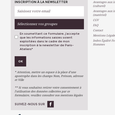
INSCRIPTION À LA NEWSLETTER
Avantages aux in
(culturel)
Avantages aux in
(matériel)
CGV
Sélectionnez vos groupes
FAQ
Contact
En soumettant ce formulaire, j’accepte
Mentions Légale
que les informations saisies soient
Index Égalité F
exploitées dans le cadre de mon
Hommes
inscription à la newsletter de Paris-
Ateliers
*
VOS PRÉFÉRENCES
OK
Métiers D'art
Arts Plastiques
* Attention, mettre un espace à la place d’une
Arts Du Texte
apostrophe dans les champs Nom, Prénom, adresse
et Ville
Arts Numériques
** Si vous souhaitez retirer votre consentement à
Stages Ponctuels
l’utilisation des données collectées par ce
formulaire, veuillez consulter nos mentions légales
Ateliers À L'année
SUIVEZ-NOUS SUR
OK