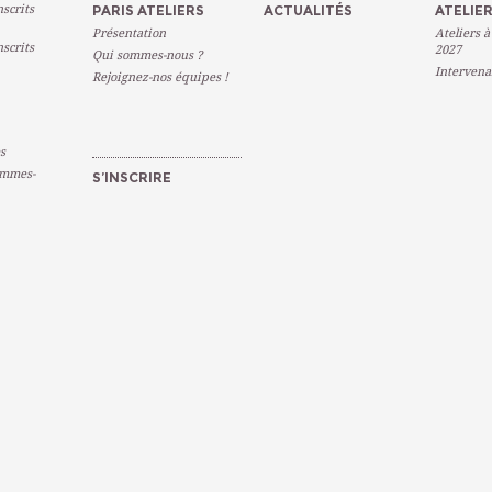
scrits
PARIS ATELIERS
ACTUALITÉS
ATELIER
Présentation
Ateliers à
scrits
2027
Qui sommes-nous ?
Intervena
Rejoignez-nos équipes !
s
emmes-
S’INSCRIRE