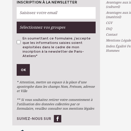
INSCRIPTION À LA NEWSLETTER
Avantages aux in
(culturel)
Avantages aux in
(matériel)
CGV
Sélectionnez vos groupes
FAQ
Contact
En soumettant ce formulaire, j’accepte
Mentions Légale
que les informations saisies soient
Index Égalité F
exploitées dans le cadre de mon
Hommes
inscription à la newsletter de Paris-
Ateliers
*
VOS PRÉFÉRENCES
OK
Métiers D'art
Arts Plastiques
* Attention, mettre un espace à la place d’une
Arts Du Texte
apostrophe dans les champs Nom, Prénom, adresse
et Ville
Arts Numériques
** Si vous souhaitez retirer votre consentement à
Stages Ponctuels
l’utilisation des données collectées par ce
formulaire, veuillez consulter nos mentions légales
Ateliers À L'année
SUIVEZ-NOUS SUR
OK