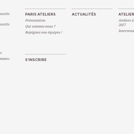
scrits
PARIS ATELIERS
ACTUALITÉS
ATELIER
Présentation
Ateliers à
scrits
2027
Qui sommes-nous ?
Intervena
Rejoignez-nos équipes !
s
emmes-
S’INSCRIRE