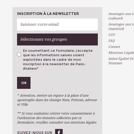
INSCRIPTION À LA NEWSLETTER
Avantages aux in
(culturel)
Avantages aux in
(matériel)
CGV
Sélectionnez vos groupes
FAQ
Contact
En soumettant ce formulaire, j’accepte
Mentions Légale
que les informations saisies soient
Index Égalité F
exploitées dans le cadre de mon
Hommes
inscription à la newsletter de Paris-
Ateliers
*
VOS PRÉFÉRENCES
OK
Métiers D'art
Arts Plastiques
* Attention, mettre un espace à la place d’une
Arts Du Texte
apostrophe dans les champs Nom, Prénom, adresse
et Ville
Arts Numériques
** Si vous souhaitez retirer votre consentement à
Stages Ponctuels
l’utilisation des données collectées par ce
formulaire, veuillez consulter nos mentions légales
Ateliers À L'année
SUIVEZ-NOUS SUR