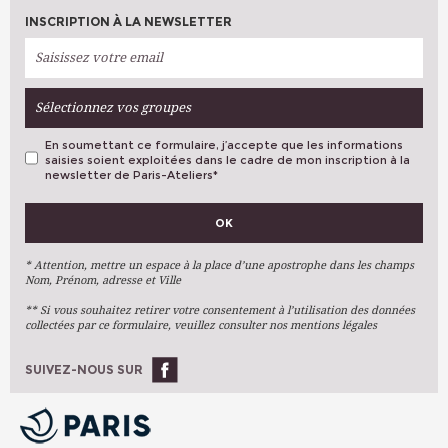
INSCRIPTION À LA NEWSLETTER
Sélectionnez vos groupes
En soumettant ce formulaire, j’accepte que les informations
saisies soient exploitées dans le cadre de mon inscription à la
newsletter de Paris-Ateliers
*
VOS PRÉFÉRENCES
OK
Métiers D'art
Arts Plastiques
* Attention, mettre un espace à la place d’une apostrophe dans les champs
Nom, Prénom, adresse et Ville
Arts Du Texte
** Si vous souhaitez retirer votre consentement à l’utilisation des données
Arts Numériques
collectées par ce formulaire, veuillez consulter nos mentions légales
Stages Ponctuels
Ateliers À L'année
SUIVEZ-NOUS SUR
OK