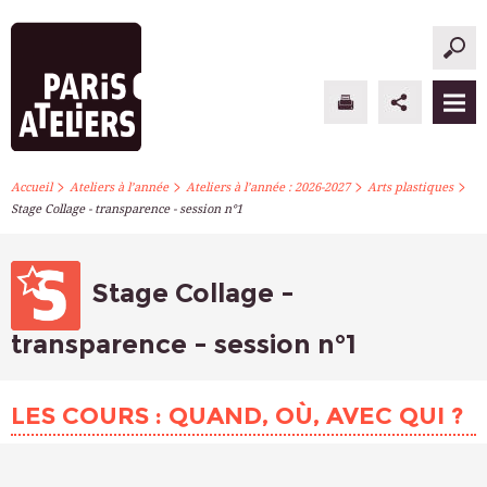
>
>
>
>
PARIS ATELIERS
Accueil
Ateliers à l’année
Ateliers à l’année : 2026-2027
Arts plastiques
Stage Collage - transparence - session n°1
ACTUALITÉS
ATELIERS À L’ANNÉE
Stage Collage -
STAGES PONCTUELS
transparence - session n°1
INFOS PRATIQUES
LES COURS : QUAND, OÙ, AVEC QUI ?
S’INSCRIRE