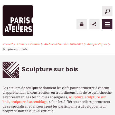
>
>
>
>
PARIS ATELIERS
Accueil
Ateliers à l’année
Ateliers à l’année : 2026-2027
Arts plastiques
Sculpture sur bois
ACTUALITÉS
ATELIERS À L’ANNÉE
Sculpture sur bois
STAGES PONCTUELS
Les ateliers de
sculpture
donnent les clefs pour permettre à chacun
INFOS PRATIQUES
d’appréhender la construction en trois dimensions de ce qu’il cherche
à représenter. Les techniques enseignées,
sculpture
,
sculpture sur
bois
,
sculpture d’assemblage
, selon les différents ateliers permettent
S’INSCRIRE
de se spécialiser et encouragent les participants à développer leur
propre vision et leur œil critique.