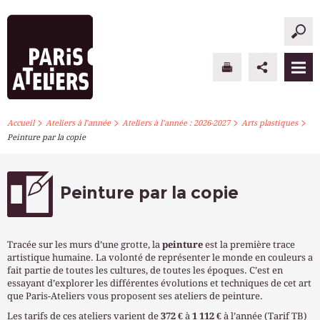
>
>
>
>
PARIS ATELIERS
Accueil
Ateliers à l’année
Ateliers à l’année : 2026-2027
Arts plastiques
Peinture par la copie
ACTUALITÉS
ATELIERS À L’ANNÉE
Peinture par la copie
STAGES PONCTUELS
Tracée sur les murs d’une grotte, la
peinture
est la première trace
INFOS PRATIQUES
artistique humaine. La volonté de représenter le monde en couleurs a
fait partie de toutes les cultures, de toutes les époques. C’est en
essayant d’explorer les différentes évolutions et techniques de cet art
S’INSCRIRE
que Paris-Ateliers vous proposent ses ateliers de peinture.
Les tarifs de ces ateliers varient de
372 €
à
1 112 €
à l’année (Tarif TB)