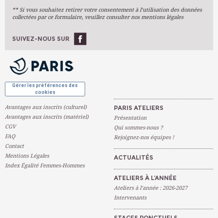
** Si vous souhaitez retirer votre consentement à l’utilisation des données
Arts Numériques
collectées par ce formulaire, veuillez consulter nos mentions légales
Stages Ponctuels
Ateliers À L'année
SUIVEZ-NOUS SUR
OK
Gérer les préférences des
cookies
Avantages aux inscrits (culturel)
PARIS ATELIERS
Avantages aux inscrits (matériel)
Présentation
CGV
Qui sommes-nous ?
FAQ
Rejoignez-nos équipes !
Contact
Mentions Légales
ACTUALITÉS
Index Égalité Femmes-Hommes
ATELIERS À L’ANNÉE
Ateliers à l’année : 2026-2027
Intervenants
STAGES PONCTUELS