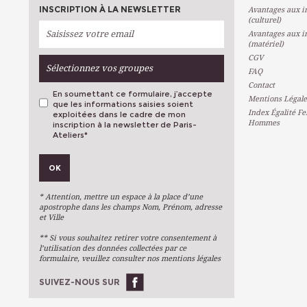
INSCRIPTION À LA NEWSLETTER
Avantages aux in
(culturel)
Avantages aux in
(matériel)
CGV
Sélectionnez vos groupes
FAQ
Contact
En soumettant ce formulaire, j’accepte
Mentions Légale
que les informations saisies soient
Index Égalité F
exploitées dans le cadre de mon
Hommes
inscription à la newsletter de Paris-
Ateliers
*
VOS PRÉFÉRENCES
OK
Métiers D'art
Arts Plastiques
* Attention, mettre un espace à la place d’une
Arts Du Texte
apostrophe dans les champs Nom, Prénom, adresse
et Ville
Arts Numériques
** Si vous souhaitez retirer votre consentement à
Stages Ponctuels
l’utilisation des données collectées par ce
formulaire, veuillez consulter nos mentions légales
Ateliers À L'année
SUIVEZ-NOUS SUR
OK