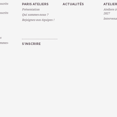
scrits
PARIS ATELIERS
ACTUALITÉS
ATELIER
Présentation
Ateliers à
scrits
2027
Qui sommes-nous ?
Intervena
Rejoignez-nos équipes !
s
emmes-
S’INSCRIRE