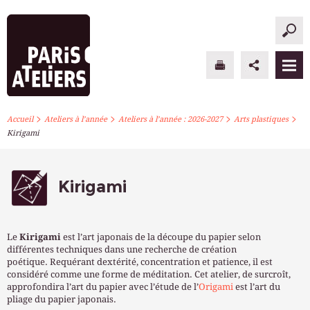
>
>
>
>
PARIS ATELIERS
Accueil
Ateliers à l’année
Ateliers à l’année : 2026-2027
Arts plastiques
Kirigami
ACTUALITÉS
ATELIERS À L’ANNÉE
Kirigami
STAGES PONCTUELS
Le
Kirigami
est l’art japonais de la découpe du papier selon
INFOS PRATIQUES
différentes techniques dans une recherche de création
poétique. Requérant dextérité, concentration et patience, il est
considéré comme une forme de méditation. Cet atelier, de surcroît,
S’INSCRIRE
approfondira l’art du papier avec l’étude de l’
Origami
est l’art du
pliage du papier japonais.