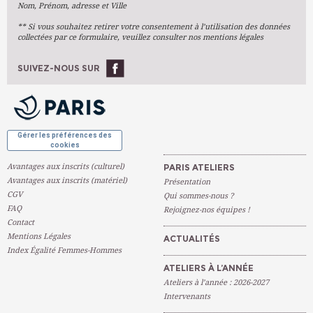
Nom, Prénom, adresse et Ville
Arts Du Texte
** Si vous souhaitez retirer votre consentement à l’utilisation des données
Arts Numériques
collectées par ce formulaire, veuillez consulter nos mentions légales
Stages Ponctuels
Ateliers À L'année
SUIVEZ-NOUS SUR
OK
Gérer les préférences des
cookies
Avantages aux inscrits (culturel)
PARIS ATELIERS
Avantages aux inscrits (matériel)
Présentation
CGV
Qui sommes-nous ?
FAQ
Rejoignez-nos équipes !
Contact
Mentions Légales
ACTUALITÉS
Index Égalité Femmes-Hommes
ATELIERS À L’ANNÉE
Ateliers à l’année : 2026-2027
Intervenants