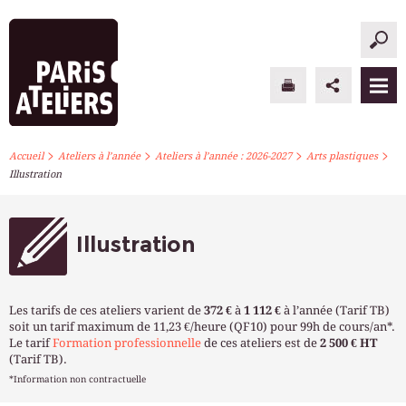
>
>
>
>
PARIS ATELIERS
Accueil
Ateliers à l’année
Ateliers à l’année : 2026-2027
Arts plastiques
Illustration
ACTUALITÉS
ATELIERS À L’ANNÉE
Illustration
STAGES PONCTUELS
Les tarifs de ces ateliers varient de
372 €
à
1 112 €
à l’année (Tarif TB)
INFOS PRATIQUES
soit un tarif maximum de 11,23 €/heure (QF10) pour 99h de cours/an*.
Le tarif
Formation professionnelle
de ces ateliers est de
2 500 € HT
(Tarif TB).
S’INSCRIRE
*Information non contractuelle