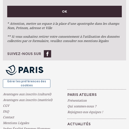
VOS PRÉFÉRENCES
OK
Métiers D'art
Arts Plastiques
* Attention, mettre un espace à la place d’une apostrophe dans les champs
Nom, Prénom, adresse et Ville
Arts Du Texte
** Si vous souhaitez retirer votre consentement à l’utilisation des données
Arts Numériques
collectées par ce formulaire, veuillez consulter nos mentions légales
Stages Ponctuels
Ateliers À L'année
SUIVEZ-NOUS SUR
OK
Gérer les préférences des
cookies
Avantages aux inscrits (culturel)
PARIS ATELIERS
Avantages aux inscrits (matériel)
Présentation
CGV
Qui sommes-nous ?
FAQ
Rejoignez-nos équipes !
Contact
Mentions Légales
ACTUALITÉS
Index Égalité Femmes-Hommes