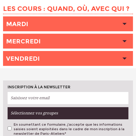
LES COURS : QUAND, OÙ, AVEC QUI ?
MARDI
HEURE
14h30 - 17h30
MERCREDI
LIEU
BOTZARIS (Paris 19ème)
INTERVENANT (E)
RASLAIN Alaïs
HEURE
18h30 - 21h30
PLACES DISPONIBLES
VENDREDI
8
LIEU
SAMPAIX (Paris 10ème)
INTERVENANT (E)
GELEDAN Pauline
HEURE
14h00 - 17h00
PLACES DISPONIBLES
Complet
LIEU
BOTZARIS (Paris 19ème)
INTERVENANT (E)
CHABOT Jean-Philippe
INSCRIPTION À LA NEWSLETTER
PLACES DISPONIBLES
10
Sélectionnez vos groupes
En soumettant ce formulaire, j’accepte que les informations
saisies soient exploitées dans le cadre de mon inscription à la
newsletter de Paris-Ateliers
*