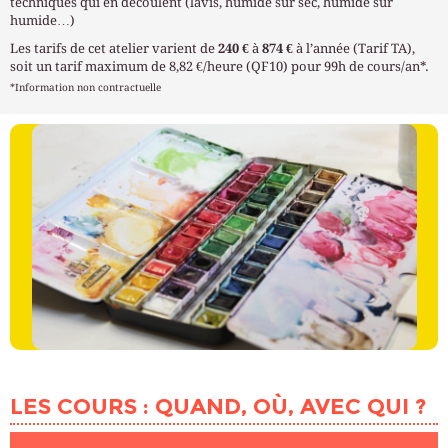
techniques qui en découlent (lavis, humide sur sec, humide sur
humide…)
Les tarifs de cet atelier varient de
240 €
à
874 €
à l’année (Tarif TA),
soit un tarif maximum de 8,82 €/heure (QF10) pour 99h de cours/an*.
*Information non contractuelle
LES COURS : QUAND, OÙ, AVEC QUI ?