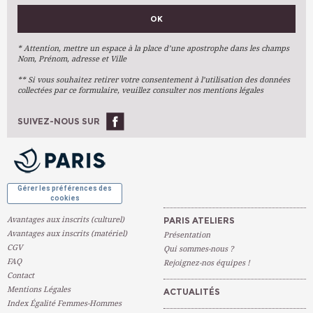
VOS PRÉFÉRENCES
HEURE
14h00 - 17h00
PLACES DISPONIBLES
9
OK
LIEU
DIDOT 12 (Paris 14ème)
Métiers D'art
INTERVENANT (E)
SOURDILLON Catherine
Arts Plastiques
HEURE
14h00 - 17h00
PLACES DISPONIBLES
* Attention, mettre un espace à la place d’une apostrophe dans les champs
Complet
Nom, Prénom, adresse et Ville
LIEU
LE MAROIS (Paris 16ème)
Arts Du Texte
INTERVENANT (E)
BOD Filip
** Si vous souhaitez retirer votre consentement à l’utilisation des données
Arts Numériques
PLACES DISPONIBLES
Complet
collectées par ce formulaire, veuillez consulter nos mentions légales
Stages Ponctuels
Ateliers À L'année
SUIVEZ-NOUS SUR
HEURE
13h00 - 16h00
LIEU
PAJOL (Paris 18ème)
OK
INTERVENANT (E)
NADRA Georges
PLACES DISPONIBLES
Complet
Gérer les préférences des
cookies
Avantages aux inscrits (culturel)
PARIS ATELIERS
Avantages aux inscrits (matériel)
Présentation
CGV
Qui sommes-nous ?
FAQ
Rejoignez-nos équipes !
Contact
Mentions Légales
ACTUALITÉS
Index Égalité Femmes-Hommes