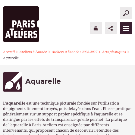
>
>
>
>
PARIS ATELIERS
Accueil
Ateliers à l’année
Ateliers à l’année : 2026-2027
Arts plastiques
Aquarelle
ACTUALITÉS
ATELIERS À L’ANNÉE
Aquarelle
STAGES PONCTUELS
L’
aquarelle
est une technique picturale fondée sur l’utilisation
INFOS PRATIQUES
de pigments finement broyés, puis délayés dans l’eau. Elle se pratique
généralement sur un support papier spécifique à l’aquarelle et se
distingue par les effets de transparence qu’elle permet. La pratique
S’INSCRIRE
de l’aquarelle à Paris-Ateliers est enseignée par différents
intervenants, qui proposent chacun de découvrir l’étendue des