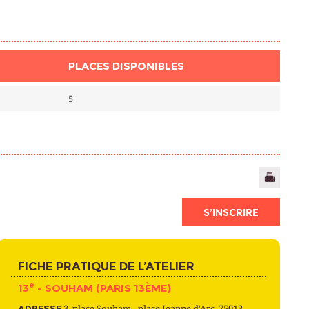
PLACES DISPONIBLES
5
S’INSCRIRE
FICHE PRATIQUE DE L’ATELIER
e
13
- SOUHAM (PARIS 13ÈME)
ADRESSE
3, place Souham - place Jeanne d'Arc, 75013