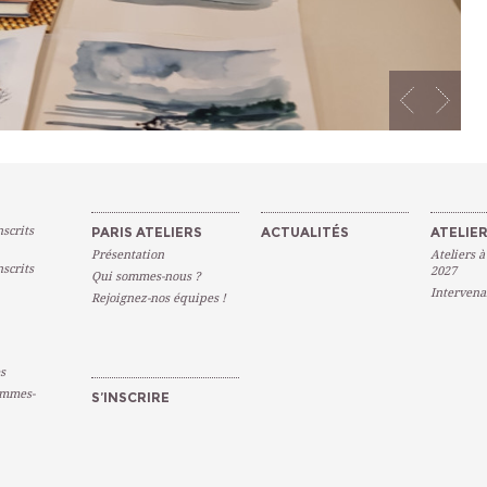
scrits
PARIS ATELIERS
ACTUALITÉS
ATELIER
Présentation
Ateliers à
scrits
2027
Qui sommes-nous ?
Intervena
Rejoignez-nos équipes !
s
emmes-
S’INSCRIRE