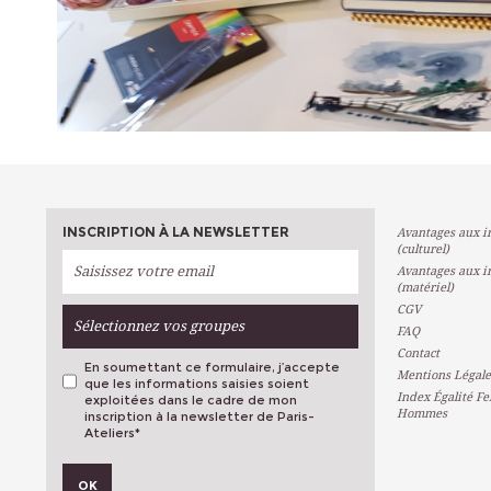
INSCRIPTION À LA NEWSLETTER
Avantages aux in
(culturel)
Avantages aux in
(matériel)
CGV
Sélectionnez vos groupes
FAQ
Contact
En soumettant ce formulaire, j’accepte
Mentions Légale
que les informations saisies soient
Index Égalité F
exploitées dans le cadre de mon
Hommes
inscription à la newsletter de Paris-
Ateliers
*
VOS PRÉFÉRENCES
OK
Métiers D'art