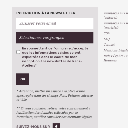
INSCRIPTION À LA NEWSLETTER
Avantages aux in
(culturel)
Avantages aux in
(matériel)
CGV
Sélectionnez vos groupes
FAQ
Contact
En soumettant ce formulaire, j’accepte
Mentions Légale
que les informations saisies soient
Index Égalité F
exploitées dans le cadre de mon
Hommes
inscription à la newsletter de Paris-
Ateliers
*
VOS PRÉFÉRENCES
OK
Métiers D'art
Arts Plastiques
* Attention, mettre un espace à la place d’une
Arts Du Texte
apostrophe dans les champs Nom, Prénom, adresse
et Ville
Arts Numériques
** Si vous souhaitez retirer votre consentement à
Stages Ponctuels
l’utilisation des données collectées par ce
formulaire, veuillez consulter nos mentions légales
Ateliers À L'année
SUIVEZ-NOUS SUR