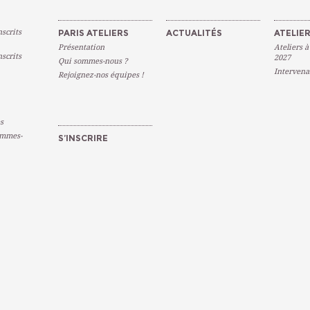
scrits
PARIS ATELIERS
ACTUALITÉS
ATELIER
Présentation
Ateliers à
scrits
2027
Qui sommes-nous ?
Intervena
Rejoignez-nos équipes !
s
emmes-
S’INSCRIRE