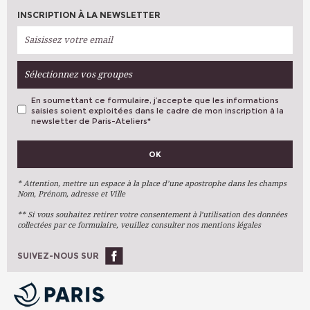
INSCRIPTION À LA NEWSLETTER
Sélectionnez vos groupes
En soumettant ce formulaire, j’accepte que les informations
saisies soient exploitées dans le cadre de mon inscription à la
newsletter de Paris-Ateliers
*
VOS PRÉFÉRENCES
OK
Métiers D'art
Arts Plastiques
* Attention, mettre un espace à la place d’une apostrophe dans les champs
Nom, Prénom, adresse et Ville
Arts Du Texte
** Si vous souhaitez retirer votre consentement à l’utilisation des données
Arts Numériques
collectées par ce formulaire, veuillez consulter nos mentions légales
Stages Ponctuels
Ateliers À L'année
SUIVEZ-NOUS SUR
OK