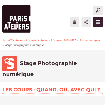
>
>
>
PARIS ATELIERS
Accueil
Ateliers à l’année
Ateliers à l’année : 2026-2027
Arts numériques
>
Stage Photographie numérique
ACTUALITÉS
ATELIERS À L’ANNÉE
Stage Photographie
STAGES PONCTUELS
numérique
INFOS PRATIQUES
LES COURS : QUAND, OÙ, AVEC QUI ?
S’INSCRIRE