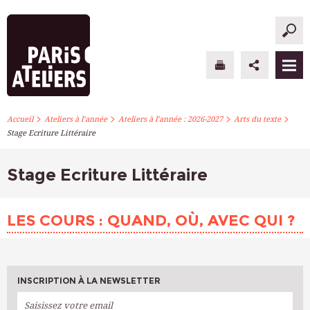
>
>
>
>
PARIS ATELIERS
Accueil
Ateliers à l’année
Ateliers à l’année : 2026-2027
Arts du texte
Stage Ecriture Littéraire
ACTUALITÉS
Stage Ecriture Littéraire
ATELIERS À L’ANNÉE
STAGES PONCTUELS
LES COURS : QUAND, OÙ, AVEC QUI ?
INFOS PRATIQUES
S’INSCRIRE
INSCRIPTION À LA NEWSLETTER