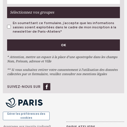
Sélectionnez vos groupes
En soumettant ce formulaire, j’accepte que les informations
saisies soient exploitées dans le cadre de mon inscription à la
newsletter de Paris-Ateliers
*
VOS PRÉFÉRENCES
OK
Métiers D'art
Arts Plastiques
* Attention, mettre un espace à la place d’une apostrophe dans les champs
Nom, Prénom, adresse et Ville
Arts Du Texte
** Si vous souhaitez retirer votre consentement à l’utilisation des données
Arts Numériques
collectées par ce formulaire, veuillez consulter nos mentions légales
Stages Ponctuels
Ateliers À L'année
SUIVEZ-NOUS SUR
OK
Gérer les préférences des
cookies
Avantages aux inscrits (culturel)
PARIS ATELIERS