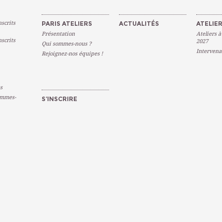
scrits
PARIS ATELIERS
ACTUALITÉS
ATELIER
Présentation
Ateliers à
scrits
2027
Qui sommes-nous ?
Intervena
Rejoignez-nos équipes !
s
emmes-
S’INSCRIRE