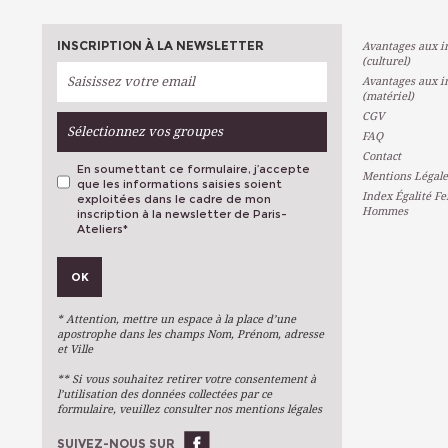
INSCRIPTION À LA NEWSLETTER
Avantages aux in
(culturel)
Avantages aux in
(matériel)
CGV
Sélectionnez vos groupes
FAQ
Contact
En soumettant ce formulaire, j’accepte
Mentions Légale
que les informations saisies soient
Index Égalité F
exploitées dans le cadre de mon
Hommes
inscription à la newsletter de Paris-
Ateliers
*
VOS PRÉFÉRENCES
OK
Métiers D'art
Arts Plastiques
* Attention, mettre un espace à la place d’une
Arts Du Texte
apostrophe dans les champs Nom, Prénom, adresse
et Ville
Arts Numériques
** Si vous souhaitez retirer votre consentement à
Stages Ponctuels
l’utilisation des données collectées par ce
formulaire, veuillez consulter nos mentions légales
Ateliers À L'année
SUIVEZ-NOUS SUR