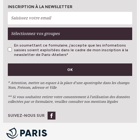
INSCRIPTION À LA NEWSLETTER
Sélectionnez vos groupes
En soumettant ce formulaire, j’accepte que les informations
saisies soient exploitées dans le cadre de mon inscription à la
newsletter de Paris-Ateliers
*
VOS PRÉFÉRENCES
OK
Métiers D'art
Arts Plastiques
* Attention, mettre un espace à la place d’une apostrophe dans les champs
Nom, Prénom, adresse et Ville
Arts Du Texte
** Si vous souhaitez retirer votre consentement à l’utilisation des données
Arts Numériques
collectées par ce formulaire, veuillez consulter nos mentions légales
Stages Ponctuels
Ateliers À L'année
SUIVEZ-NOUS SUR
OK