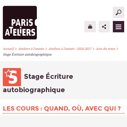
>
>
>
>
PARIS ATELIERS
Accueil
Ateliers à l’année
Ateliers à l’année : 2026-2027
Arts du texte
Stage Écriture autobiographique
ACTUALITÉS
ATELIERS À L’ANNÉE
Stage Écriture
STAGES PONCTUELS
autobiographique
INFOS PRATIQUES
LES COURS : QUAND, OÙ, AVEC QUI ?
S’INSCRIRE