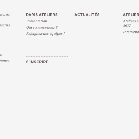
scrits
PARIS ATELIERS
ACTUALITÉS
ATELIER
Présentation
Ateliers à
scrits
2027
Qui sommes-nous ?
Intervena
Rejoignez-nos équipes !
s
emmes-
S’INSCRIRE