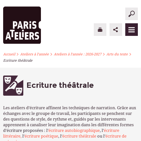
>
>
>
>
PARIS ATELIERS
Accueil
Ateliers à l’année
Ateliers à l’année : 2026-2027
Arts du texte
Ecriture théâtrale
ACTUALITÉS
ATELIERS À L’ANNÉE
Ecriture théâtrale
STAGES PONCTUELS
Les ateliers d’écriture affinent les techniques de narration. Grâce aux
INFOS PRATIQUES
échanges avec le groupe de travail, les participants se penchent sur
des questions de style, de rythme et, guidés par les intervenants
apprennent à canaliser leur imagination dans les différentes formes
S’INSCRIRE
d’écriture proposées : l’
écriture autobiographique
, l’
écriture
littéraire,
l’
écriture poétique
, l’
écriture théâtrale
ou l’
écriture de