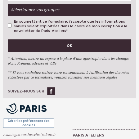
Sélectionnez vos groupes
En soumettant ce formulaire, j’accepte que les informations
saisies soient exploitées dans le cadre de mon inscription à la
newsletter de Paris-Ateliers
*
VOS PRÉFÉRENCES
OK
Métiers D'art
Arts Plastiques
* Attention, mettre un espace à la place d’une apostrophe dans les champs
Nom, Prénom, adresse et Ville
Arts Du Texte
** Si vous souhaitez retirer votre consentement à l’utilisation des données
Arts Numériques
collectées par ce formulaire, veuillez consulter nos mentions légales
Stages Ponctuels
Ateliers À L'année
SUIVEZ-NOUS SUR
OK
Gérer les préférences des
cookies
Avantages aux inscrits (culturel)
PARIS ATELIERS