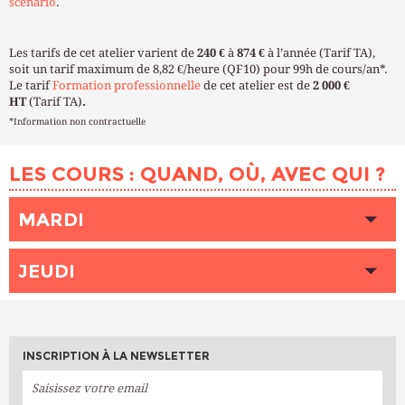
scénario
.
Les tarifs de cet atelier varient de
240 €
à
874 €
à l’année (Tarif TA),
soit un tarif maximum de 8,82 €/heure (QF10) pour 99h de cours/an*.
Le tarif
Formation professionnelle
de cet atelier est de
2 000 €
HT
(Tarif TA)
.
*Information non contractuelle
LES COURS : QUAND, OÙ, AVEC QUI ?
MARDI
HEURE
18h30 - 21h30
JEUDI
LIEU
SAINT-BLAISE (Paris 20ème)
INTERVENANT (E)
DAVID Sophie
HEURE
14h00 - 17h00
PLACES DISPONIBLES
Complet
LIEU
SAMPAIX (Paris 10ème)
INTERVENANT (E)
RÉVILLET Sabine
INSCRIPTION À LA NEWSLETTER
PLACES DISPONIBLES
Complet