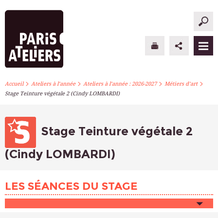
>
>
>
>
PARIS ATELIERS
Accueil
Ateliers à l’année
Ateliers à l’année : 2026-2027
Métiers d’art
Stage Teinture végétale 2 (Cindy LOMBARDI)
ACTUALITÉS
ATELIERS À L’ANNÉE
Stage Teinture végétale 2
STAGES PONCTUELS
(Cindy LOMBARDI)
INFOS PRATIQUES
LES SÉANCES DU STAGE
S’INSCRIRE