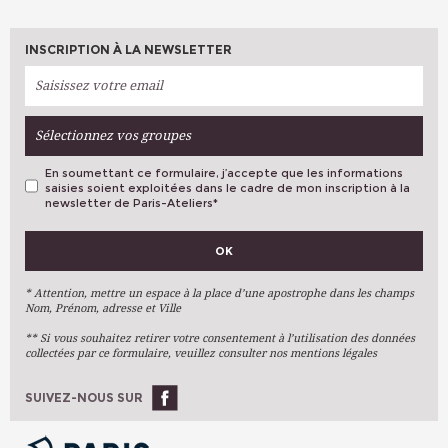
INSCRIPTION À LA NEWSLETTER
Sélectionnez vos groupes
En soumettant ce formulaire, j’accepte que les informations
saisies soient exploitées dans le cadre de mon inscription à la
newsletter de Paris-Ateliers
*
VOS PRÉFÉRENCES
OK
Métiers D'art
Arts Plastiques
* Attention, mettre un espace à la place d’une apostrophe dans les champs
Nom, Prénom, adresse et Ville
Arts Du Texte
** Si vous souhaitez retirer votre consentement à l’utilisation des données
Arts Numériques
collectées par ce formulaire, veuillez consulter nos mentions légales
Stages Ponctuels
Ateliers À L'année
SUIVEZ-NOUS SUR
OK