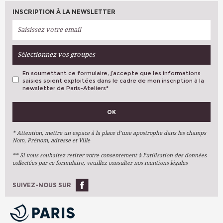
INSCRIPTION À LA NEWSLETTER
Sélectionnez vos groupes
En soumettant ce formulaire, j’accepte que les informations
saisies soient exploitées dans le cadre de mon inscription à la
newsletter de Paris-Ateliers
*
VOS PRÉFÉRENCES
OK
Métiers D'art
Arts Plastiques
* Attention, mettre un espace à la place d’une apostrophe dans les champs
Nom, Prénom, adresse et Ville
Arts Du Texte
** Si vous souhaitez retirer votre consentement à l’utilisation des données
Arts Numériques
collectées par ce formulaire, veuillez consulter nos mentions légales
Stages Ponctuels
Ateliers À L'année
SUIVEZ-NOUS SUR
OK