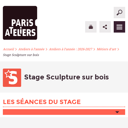
>
>
>
>
PARIS ATELIERS
Accueil
Ateliers à l’année
Ateliers à l’année : 2026-2027
Métiers d’art
Stage Sculpture sur bois
ACTUALITÉS
ATELIERS À L’ANNÉE
Stage Sculpture sur bois
STAGES PONCTUELS
LES SÉANCES DU STAGE
INFOS PRATIQUES
S’INSCRIRE