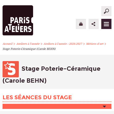
>
>
>
>
PARIS ATELIERS
Accueil
Ateliers à l’année
Ateliers à l’année : 2026-2027
Métiers d’art
Stage Poterie-Céramique (Carole BEHN)
ACTUALITÉS
ATELIERS À L’ANNÉE
Stage Poterie-Céramique
STAGES PONCTUELS
(Carole BEHN)
INFOS PRATIQUES
LES SÉANCES DU STAGE
S’INSCRIRE