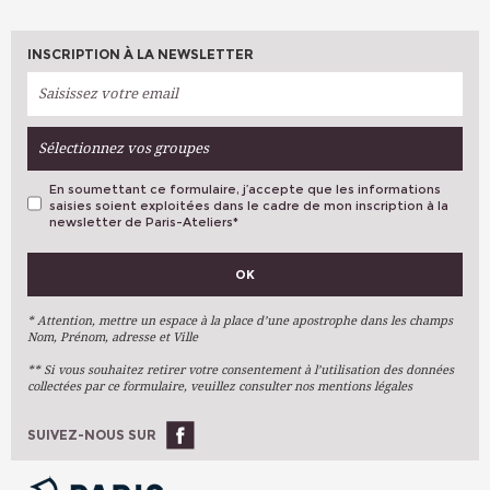
INSCRIPTION À LA NEWSLETTER
Sélectionnez vos groupes
En soumettant ce formulaire, j’accepte que les informations
saisies soient exploitées dans le cadre de mon inscription à la
newsletter de Paris-Ateliers
*
VOS PRÉFÉRENCES
OK
Métiers D'art
Arts Plastiques
* Attention, mettre un espace à la place d’une apostrophe dans les champs
Nom, Prénom, adresse et Ville
Arts Du Texte
** Si vous souhaitez retirer votre consentement à l’utilisation des données
Arts Numériques
collectées par ce formulaire, veuillez consulter nos mentions légales
Stages Ponctuels
Ateliers À L'année
SUIVEZ-NOUS SUR
OK