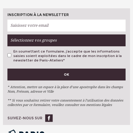
INSCRIPTION À LA NEWSLETTER
Sélectionnez vos groupes
En soumettant ce formulaire, j’accepte que les informations
saisies soient exploitées dans le cadre de mon inscription à la
newsletter de Paris-Ateliers
*
VOS PRÉFÉRENCES
OK
Métiers D'art
Arts Plastiques
* Attention, mettre un espace à la place d’une apostrophe dans les champs
Nom, Prénom, adresse et Ville
Arts Du Texte
** Si vous souhaitez retirer votre consentement à l’utilisation des données
Arts Numériques
collectées par ce formulaire, veuillez consulter nos mentions légales
Stages Ponctuels
Ateliers À L'année
SUIVEZ-NOUS SUR
OK