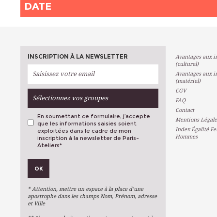
DATE
INSCRIPTION À LA NEWSLETTER
Avantages aux in
(culturel)
Avantages aux in
(matériel)
CGV
Sélectionnez vos groupes
FAQ
Contact
En soumettant ce formulaire, j’accepte
Mentions Légale
que les informations saisies soient
Index Égalité F
exploitées dans le cadre de mon
Hommes
inscription à la newsletter de Paris-
Ateliers
*
VOS PRÉFÉRENCES
OK
Métiers D'art
Arts Plastiques
* Attention, mettre un espace à la place d’une
Arts Du Texte
apostrophe dans les champs Nom, Prénom, adresse
et Ville
Arts Numériques