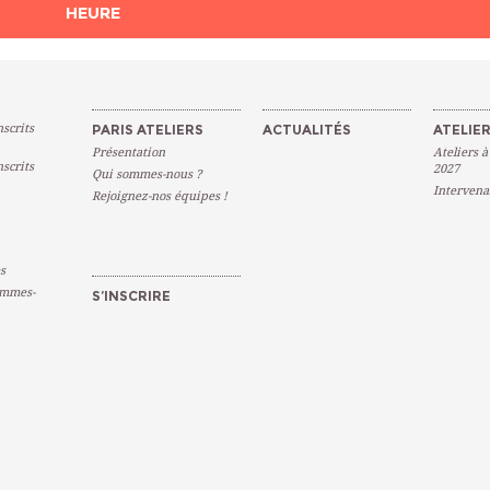
HEURE
scrits
PARIS ATELIERS
ACTUALITÉS
ATELIER
Présentation
Ateliers à
scrits
2027
Qui sommes-nous ?
Intervena
Rejoignez-nos équipes !
s
emmes-
S’INSCRIRE