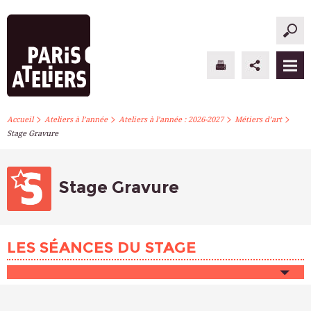
>
>
>
>
PARIS ATELIERS
Accueil
Ateliers à l’année
Ateliers à l’année : 2026-2027
Métiers d’art
Stage Gravure
ACTUALITÉS
ATELIERS À L’ANNÉE
Stage Gravure
STAGES PONCTUELS
LES SÉANCES DU STAGE
INFOS PRATIQUES
S’INSCRIRE