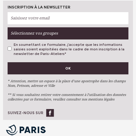
INSCRIPTION À LA NEWSLETTER
Sélectionnez vos groupes
En soumettant ce formulaire, j’accepte que les informations
saisies soient exploitées dans le cadre de mon inscription à la
newsletter de Paris-Ateliers
*
VOS PRÉFÉRENCES
OK
Métiers D'art
Arts Plastiques
* Attention, mettre un espace à la place d’une apostrophe dans les champs
Nom, Prénom, adresse et Ville
Arts Du Texte
** Si vous souhaitez retirer votre consentement à l’utilisation des données
Arts Numériques
collectées par ce formulaire, veuillez consulter nos mentions légales
Stages Ponctuels
Ateliers À L'année
SUIVEZ-NOUS SUR
OK