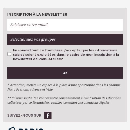
INSCRIPTION À LA NEWSLETTER
Sélectionnez vos groupes
En soumettant ce formulaire, j’accepte que les informations
saisies soient exploitées dans le cadre de mon inscription à la
newsletter de Paris-Ateliers
*
VOS PRÉFÉRENCES
OK
Métiers D'art
Arts Plastiques
* Attention, mettre un espace à la place d’une apostrophe dans les champs
Nom, Prénom, adresse et Ville
Arts Du Texte
** Si vous souhaitez retirer votre consentement à l’utilisation des données
Arts Numériques
collectées par ce formulaire, veuillez consulter nos mentions légales
Stages Ponctuels
Ateliers À L'année
SUIVEZ-NOUS SUR
OK