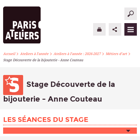
>
>
>
>
PARIS ATELIERS
Accueil
Ateliers à l’année
Ateliers à l’année : 2026-2027
Métiers d’art
Stage Découverte de la bijouterie - Anne Couteau
ACTUALITÉS
ATELIERS À L’ANNÉE
Stage Découverte de la
STAGES PONCTUELS
bijouterie - Anne Couteau
INFOS PRATIQUES
LES SÉANCES DU STAGE
S’INSCRIRE