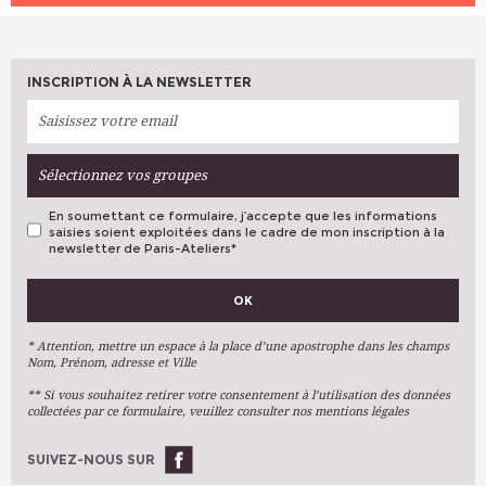
INSCRIPTION À LA NEWSLETTER
Sélectionnez vos groupes
En soumettant ce formulaire, j’accepte que les informations
saisies soient exploitées dans le cadre de mon inscription à la
newsletter de Paris-Ateliers
*
VOS PRÉFÉRENCES
OK
Métiers D'art
Arts Plastiques
* Attention, mettre un espace à la place d’une apostrophe dans les champs
Nom, Prénom, adresse et Ville
Arts Du Texte
** Si vous souhaitez retirer votre consentement à l’utilisation des données
Arts Numériques
collectées par ce formulaire, veuillez consulter nos mentions légales
Stages Ponctuels
Ateliers À L'année
SUIVEZ-NOUS SUR