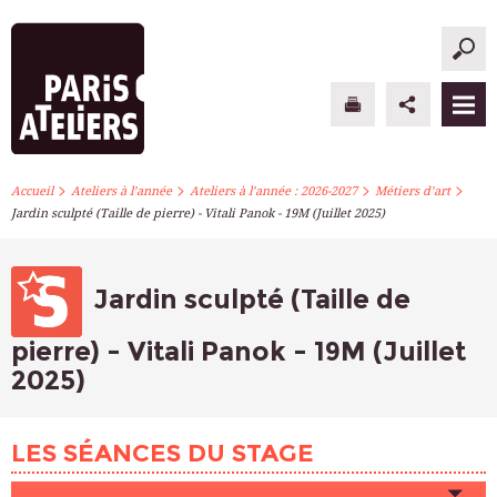
>
>
>
>
PARIS ATELIERS
Accueil
Ateliers à l’année
Ateliers à l’année : 2026-2027
Métiers d’art
Jardin sculpté (Taille de pierre) - Vitali Panok - 19M (Juillet 2025)
ACTUALITÉS
ATELIERS À L’ANNÉE
Jardin sculpté (Taille de
STAGES PONCTUELS
pierre) - Vitali Panok - 19M (Juillet
2025)
INFOS PRATIQUES
S’INSCRIRE
LES SÉANCES DU STAGE