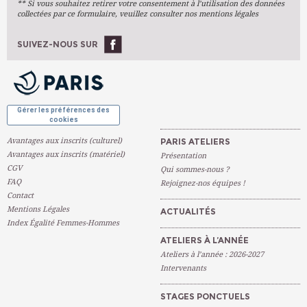
** Si vous souhaitez retirer votre consentement à l’utilisation des données
Arts Numériques
collectées par ce formulaire, veuillez consulter nos mentions légales
Stages Ponctuels
Ateliers À L'année
SUIVEZ-NOUS SUR
OK
Gérer les préférences des
cookies
Avantages aux inscrits (culturel)
PARIS ATELIERS
Avantages aux inscrits (matériel)
Présentation
CGV
Qui sommes-nous ?
FAQ
Rejoignez-nos équipes !
Contact
Mentions Légales
ACTUALITÉS
Index Égalité Femmes-Hommes
ATELIERS À L’ANNÉE
Ateliers à l’année : 2026-2027
Intervenants
STAGES PONCTUELS