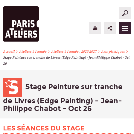
>
>
>
>
PARIS ATELIERS
Accueil
Ateliers à l’année
Ateliers à l’année : 2026-2027
Arts plastiques
Stage Peinture sur tranche de Livres (Edge Painting) - Jean-Philippe Chabot - Oct
26
ACTUALITÉS
ATELIERS À L’ANNÉE
Stage Peinture sur tranche
STAGES PONCTUELS
de Livres (Edge Painting) - Jean-
INFOS PRATIQUES
Philippe Chabot - Oct 26
S’INSCRIRE
LES SÉANCES DU STAGE