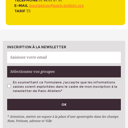
01 44 61 87 91
E-MAIL
inscriptions@paris-ateliers.org
TARIF
TS
INSCRIPTION À LA NEWSLETTER
Sélectionnez vos groupes
En soumettant ce formulaire, j’accepte que les informations
saisies soient exploitées dans le cadre de mon inscription à la
newsletter de Paris-Ateliers
*
VOS PRÉFÉRENCES
OK
Métiers D'art
Arts Plastiques
* Attention, mettre un espace à la place d’une apostrophe dans les champs
Nom, Prénom, adresse et Ville
Arts Du Texte