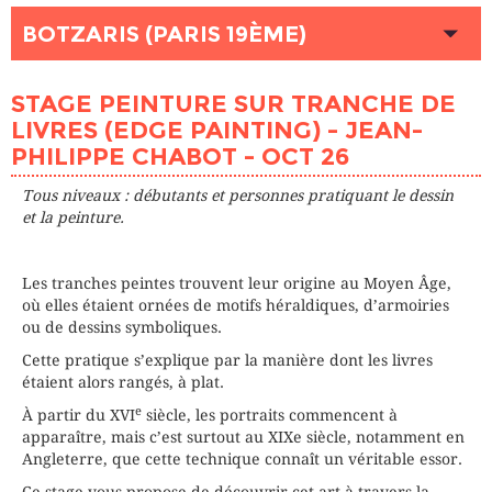
BOTZARIS (PARIS 19ÈME)
DATE
26/10/2026
STAGE PEINTURE SUR TRANCHE DE
HEURE
09h00 - 16h00
LIVRES (EDGE PAINTING) - JEAN-
PLACES DISPONIBLES
9
PHILIPPE CHABOT - OCT 26
DATE
27/10/2026
Tous niveaux : débutants et personnes pratiquant le dessin
HEURE
09h00 - 16h00
et la peinture.
PLACES DISPONIBLES
9
Les tranches peintes trouvent leur origine au Moyen Âge,
DATE
28/10/2026
où elles étaient ornées de motifs héraldiques, d’armoiries
HEURE
09h00 - 16h00
ou de dessins symboliques.
PLACES DISPONIBLES
9
Cette pratique s’explique par la manière dont les livres
étaient alors rangés, à plat.
DATE
29/10/2026
e
À partir du XVI
siècle, les portraits commencent à
HEURE
09h00 - 16h00
apparaître, mais c’est surtout au XIXe siècle, notamment en
PLACES DISPONIBLES
9
Angleterre, que cette technique connaît un véritable essor.
Ce stage vous propose de découvrir cet art à travers la