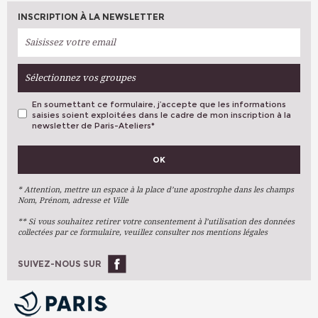
INSCRIPTION À LA NEWSLETTER
Sélectionnez vos groupes
En soumettant ce formulaire, j’accepte que les informations
saisies soient exploitées dans le cadre de mon inscription à la
newsletter de Paris-Ateliers
*
VOS PRÉFÉRENCES
OK
Métiers D'art
Arts Plastiques
* Attention, mettre un espace à la place d’une apostrophe dans les champs
Nom, Prénom, adresse et Ville
Arts Du Texte
** Si vous souhaitez retirer votre consentement à l’utilisation des données
Arts Numériques
collectées par ce formulaire, veuillez consulter nos mentions légales
Stages Ponctuels
Ateliers À L'année
SUIVEZ-NOUS SUR
OK