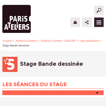
>
>
>
>
PARIS ATELIERS
Accueil
Ateliers à l’année
Ateliers à l’année : 2026-2027
Arts plastiques
Stage Bande dessinée
ACTUALITÉS
ATELIERS À L’ANNÉE
Stage Bande dessinée
STAGES PONCTUELS
LES SÉANCES DU STAGE
INFOS PRATIQUES
S’INSCRIRE