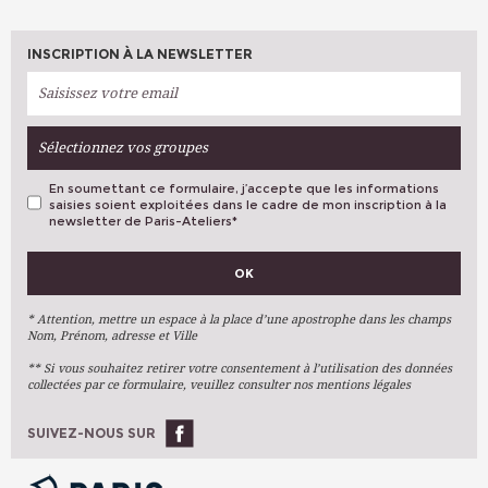
INSCRIPTION À LA NEWSLETTER
Sélectionnez vos groupes
En soumettant ce formulaire, j’accepte que les informations
saisies soient exploitées dans le cadre de mon inscription à la
newsletter de Paris-Ateliers
*
VOS PRÉFÉRENCES
OK
Métiers D'art
Arts Plastiques
* Attention, mettre un espace à la place d’une apostrophe dans les champs
Nom, Prénom, adresse et Ville
Arts Du Texte
** Si vous souhaitez retirer votre consentement à l’utilisation des données
Arts Numériques
collectées par ce formulaire, veuillez consulter nos mentions légales
Stages Ponctuels
Ateliers À L'année
SUIVEZ-NOUS SUR
OK