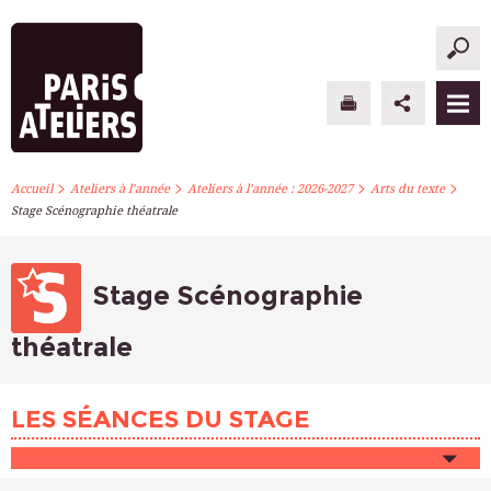
>
>
>
>
PARIS ATELIERS
Accueil
Ateliers à l’année
Ateliers à l’année : 2026-2027
Arts du texte
Stage Scénographie théatrale
ACTUALITÉS
ATELIERS À L’ANNÉE
Stage Scénographie
STAGES PONCTUELS
théatrale
INFOS PRATIQUES
LES SÉANCES DU STAGE
S’INSCRIRE