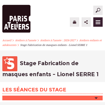
>
>
>
PARIS ATELIERS
Accueil
Ateliers à l’année
Ateliers à l’année : 2026-2027
Ateliers enfants et
>
adolescents
Stage Fabrication de masques enfants - Lionel SERRE 1
ACTUALITÉS
ATELIERS À L’ANNÉE
Stage Fabrication de
STAGES PONCTUELS
masques enfants - Lionel SERRE 1
INFOS PRATIQUES
LES SÉANCES DU STAGE
S’INSCRIRE