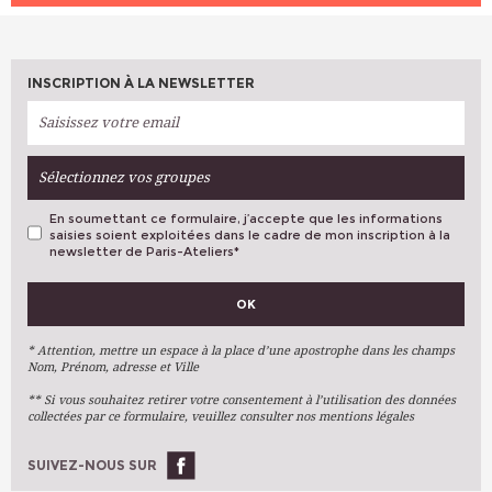
INSCRIPTION À LA NEWSLETTER
Sélectionnez vos groupes
En soumettant ce formulaire, j’accepte que les informations
saisies soient exploitées dans le cadre de mon inscription à la
newsletter de Paris-Ateliers
*
VOS PRÉFÉRENCES
OK
Métiers D'art
Arts Plastiques
* Attention, mettre un espace à la place d’une apostrophe dans les champs
Nom, Prénom, adresse et Ville
Arts Du Texte
** Si vous souhaitez retirer votre consentement à l’utilisation des données
Arts Numériques
collectées par ce formulaire, veuillez consulter nos mentions légales
Stages Ponctuels
Ateliers À L'année
SUIVEZ-NOUS SUR