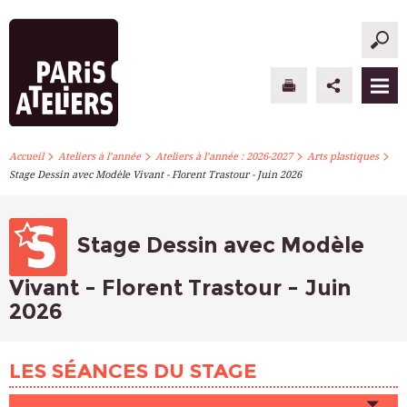
>
>
>
>
PARIS ATELIERS
Accueil
Ateliers à l’année
Ateliers à l’année : 2026-2027
Arts plastiques
Stage Dessin avec Modèle Vivant - Florent Trastour - Juin 2026
ACTUALITÉS
ATELIERS À L’ANNÉE
Stage Dessin avec Modèle
STAGES PONCTUELS
Vivant - Florent Trastour - Juin
2026
INFOS PRATIQUES
S’INSCRIRE
LES SÉANCES DU STAGE