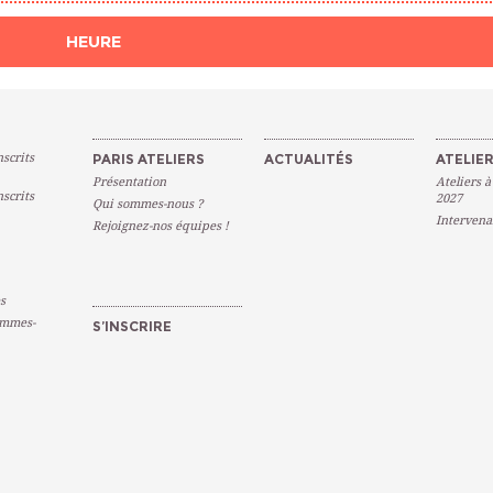
HEURE
scrits
PARIS ATELIERS
ACTUALITÉS
ATELIER
Présentation
Ateliers à
scrits
2027
Qui sommes-nous ?
Intervena
Rejoignez-nos équipes !
s
emmes-
S’INSCRIRE