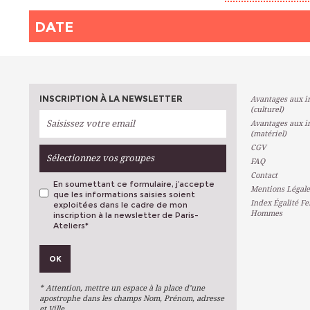
DATE
INSCRIPTION À LA NEWSLETTER
Avantages aux in
(culturel)
Avantages aux in
(matériel)
CGV
Sélectionnez vos groupes
FAQ
Contact
En soumettant ce formulaire, j’accepte
Mentions Légale
que les informations saisies soient
Index Égalité F
exploitées dans le cadre de mon
Hommes
inscription à la newsletter de Paris-
Ateliers
*
VOS PRÉFÉRENCES
OK
Métiers D'art
Arts Plastiques
* Attention, mettre un espace à la place d’une
Arts Du Texte
apostrophe dans les champs Nom, Prénom, adresse
et Ville