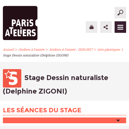
>
>
>
>
PARIS ATELIERS
Accueil
Ateliers à l’année
Ateliers à l’année : 2026-2027
Arts plastiques
Stage Dessin naturaliste (Delphine ZIGONI)
ACTUALITÉS
ATELIERS À L’ANNÉE
Stage Dessin naturaliste
STAGES PONCTUELS
(Delphine ZIGONI)
INFOS PRATIQUES
LES SÉANCES DU STAGE
S’INSCRIRE