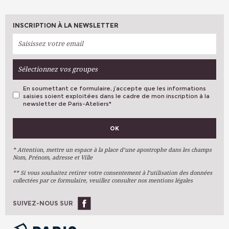
INSCRIPTION À LA NEWSLETTER
Sélectionnez vos groupes
En soumettant ce formulaire, j’accepte que les informations
saisies soient exploitées dans le cadre de mon inscription à la
newsletter de Paris-Ateliers
*
VOS PRÉFÉRENCES
OK
Métiers D'art
Arts Plastiques
* Attention, mettre un espace à la place d’une apostrophe dans les champs
Nom, Prénom, adresse et Ville
Arts Du Texte
** Si vous souhaitez retirer votre consentement à l’utilisation des données
Arts Numériques
collectées par ce formulaire, veuillez consulter nos mentions légales
Stages Ponctuels
Ateliers À L'année
SUIVEZ-NOUS SUR
OK