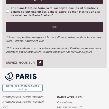
En soumettant ce formulaire, j’accepte que les informations
saisies soient exploitées dans le cadre de mon inscription à la
newsletter de Paris-Ateliers
*
VOS PRÉFÉRENCES
OK
Métiers D'art
Arts Plastiques
* Attention, mettre un espace à la place d’une apostrophe dans les champs
Nom, Prénom, adresse et Ville
Arts Du Texte
** Si vous souhaitez retirer votre consentement à l’utilisation des données
Arts Numériques
collectées par ce formulaire, veuillez consulter nos mentions légales
Stages Ponctuels
Ateliers À L'année
SUIVEZ-NOUS SUR
OK
Gérer les préférences des
cookies
Avantages aux inscrits (culturel)
PARIS ATELIERS
Avantages aux inscrits (matériel)
Présentation
CGV
Qui sommes-nous ?