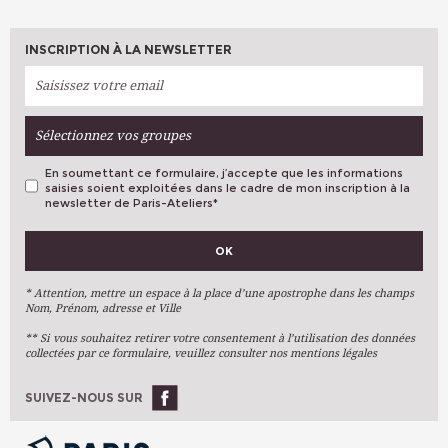
INSCRIPTION À LA NEWSLETTER
Sélectionnez vos groupes
En soumettant ce formulaire, j’accepte que les informations
saisies soient exploitées dans le cadre de mon inscription à la
newsletter de Paris-Ateliers
*
VOS PRÉFÉRENCES
OK
Métiers D'art
Arts Plastiques
* Attention, mettre un espace à la place d’une apostrophe dans les champs
Nom, Prénom, adresse et Ville
Arts Du Texte
** Si vous souhaitez retirer votre consentement à l’utilisation des données
Arts Numériques
collectées par ce formulaire, veuillez consulter nos mentions légales
Stages Ponctuels
Ateliers À L'année
SUIVEZ-NOUS SUR
OK