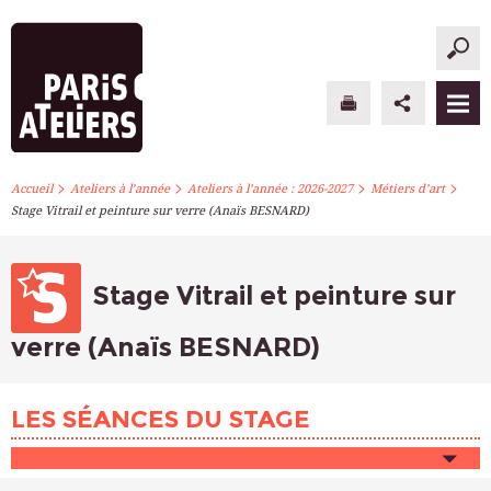
>
>
>
>
PARIS ATELIERS
Accueil
Ateliers à l’année
Ateliers à l’année : 2026-2027
Métiers d’art
Stage Vitrail et peinture sur verre (Anaïs BESNARD)
ACTUALITÉS
ATELIERS À L’ANNÉE
Stage Vitrail et peinture sur
STAGES PONCTUELS
verre (Anaïs BESNARD)
INFOS PRATIQUES
LES SÉANCES DU STAGE
S’INSCRIRE