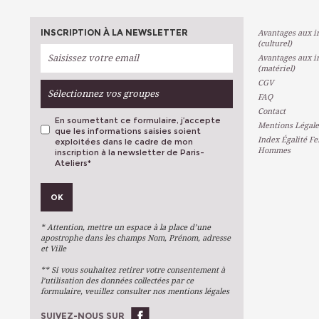
INSCRIPTION À LA NEWSLETTER
Avantages aux in
(culturel)
Avantages aux in
(matériel)
CGV
Sélectionnez vos groupes
FAQ
Contact
En soumettant ce formulaire, j’accepte
Mentions Légale
que les informations saisies soient
Index Égalité F
exploitées dans le cadre de mon
Hommes
inscription à la newsletter de Paris-
Ateliers
*
VOS PRÉFÉRENCES
OK
Métiers D'art
Arts Plastiques
* Attention, mettre un espace à la place d’une
Arts Du Texte
apostrophe dans les champs Nom, Prénom, adresse
et Ville
Arts Numériques
** Si vous souhaitez retirer votre consentement à
Stages Ponctuels
l’utilisation des données collectées par ce
formulaire, veuillez consulter nos mentions légales
Ateliers À L'année
SUIVEZ-NOUS SUR