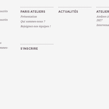
scrits
PARIS ATELIERS
ACTUALITÉS
ATELIER
Présentation
Ateliers à
scrits
2027
Qui sommes-nous ?
Intervena
Rejoignez-nos équipes !
s
emmes-
S’INSCRIRE