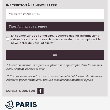
INSCRIPTION À LA NEWSLETTER
Sélectionnez vos groupes
En soumettant ce formulaire, j’accepte que les informations
saisies soient exploitées dans le cadre de mon inscription à la
newsletter de Paris-Ateliers
*
VOS PRÉFÉRENCES
OK
Métiers D'art
Arts Plastiques
* Attention, mettre un espace à la place d’une apostrophe dans les champs
Nom, Prénom, adresse et Ville
Arts Du Texte
** Si vous souhaitez retirer votre consentement à l’utilisation des données
Arts Numériques
collectées par ce formulaire, veuillez consulter nos mentions légales
Stages Ponctuels
Ateliers À L'année
SUIVEZ-NOUS SUR
OK