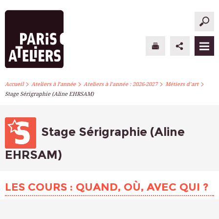
>
>
>
>
PARIS ATELIERS
Accueil
Ateliers à l’année
Ateliers à l’année : 2026-2027
Métiers d’art
Stage Sérigraphie (Aline EHRSAM)
ACTUALITÉS
ATELIERS À L’ANNÉE
Stage Sérigraphie (Aline
STAGES PONCTUELS
EHRSAM)
INFOS PRATIQUES
LES COURS : QUAND, OÙ, AVEC QUI ?
S’INSCRIRE